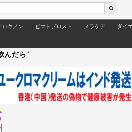
ドロキノン
ビマトプロスト
メラケア
ダイ
"飲んだら"