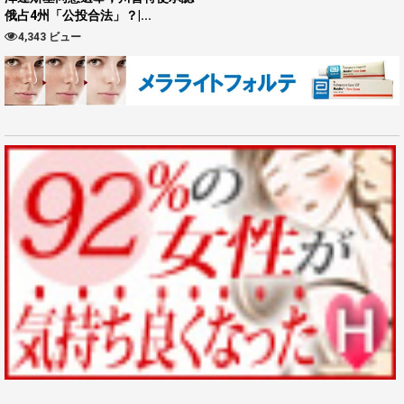
俄占4州「公投合法」？|...
4,343 ビュー