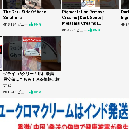
The Dark Side Of Acne
Pigmentation Removal
Dar
Solutions
Creams | Dark Spots |
Ingr
Melasma| Creams |...
3,174 ビュー
96 %
2
3,836 ビュー
86 %
グライコ6クリーム肌に最高！
最安値はこちら！お薬価格比較
ナビ
1,945 ビュー
82 %