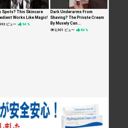
k Spots? This Skincare
Dark Underarms From
edient Works Like Magic!
Shaving? The Private Cream
By Musely Can...
,993 ビュー
94 %
2,901 ビュー
86 %