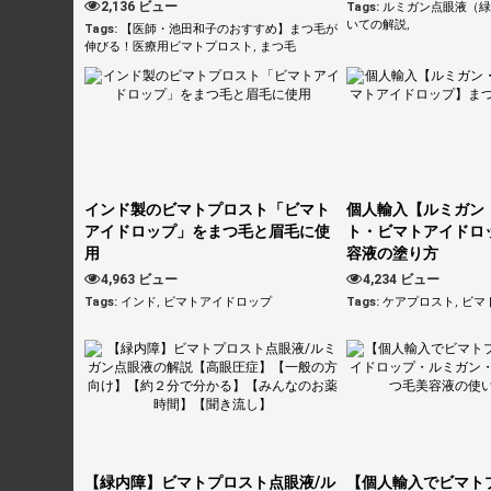
2,136 ビュー
Tags:
ルミガン点眼液（
いての解説
,
Tags:
【医師・池田和子のおすすめ】まつ毛が
伸びる！医療用ビマトプロスト
,
まつ毛
インド製のビマトプロスト「ビマト
個人輸入【ルミガン
アイドロップ」をまつ毛と眉毛に使
ト・ビマトアイドロ
用
容液の塗り方
4,963 ビュー
4,234 ビュー
Tags:
インド
,
ビマトアイドロップ
Tags:
ケアプロスト
,
ビマ
【緑内障】ビマトプロスト点眼液/ル
【個人輸入でビマト