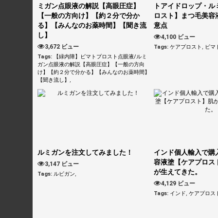
ミガン点眼液の解説【高眼圧症】
トアイドロップ・ル
【一般の方向け】【約２分で分か
ロスト】まつ毛美容
る】【みんなのお薬時間】【聞き流
意点
し】
4,100 ビュー
3,672 ビュー
Tags:
ケアプロスト
,
ビマ
Tags:
【緑内障】ビマトプロスト点眼液/ルミ
ガン点眼液の解説【高眼圧症】【一般の方向
け】【約２分で分かる】【みんなのお薬時間】
【聞き流し】
,
ルミガンを注文してみました！
インド個人輸入で購
容液塗【ケアプロス
3,147 ビュー
が生えてきた。
Tags:
ルビガン
,
4,129 ビュー
Tags:
インド
,
ケアプロス