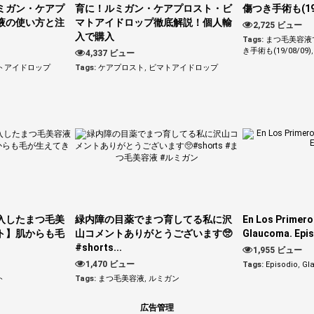
ミガン・ケアプ
育に！ルミガン・ケアプロスト・ビ
傷つき手術も(19/
液の使い方と注
マトアイドロップ徹底解説！個人輸
2,725 ビュー
入で購入
Tags:
まつ毛美容液
き手術も(19/08/09)
,
4,337 ビュー
トアイドロップ
Tags:
ケアプロスト
,
ビマトアイドロップ
入したまつ毛美
緑内障の目薬でまつ育してる私に沢
En Los Primero
ト】肌からも毛
山コメントありがとうございます🥺
Glaucoma. Epis
#shorts...
1,955 ビュー
1,470 ビュー
Tags:
Episodio
,
Gl
ト
Tags:
まつ毛美容液
,
ルミガン
広告管理