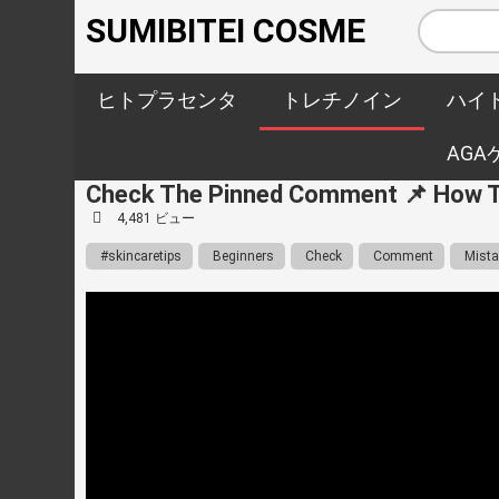
SUMIBITEI COSME
ヒトプラセンタ
トレチノイン
ハイ
AGA
Check The Pinned Comment 📌 How To 
4,481 ビュー
#skincaretips
Beginners
Check
Comment
Mista