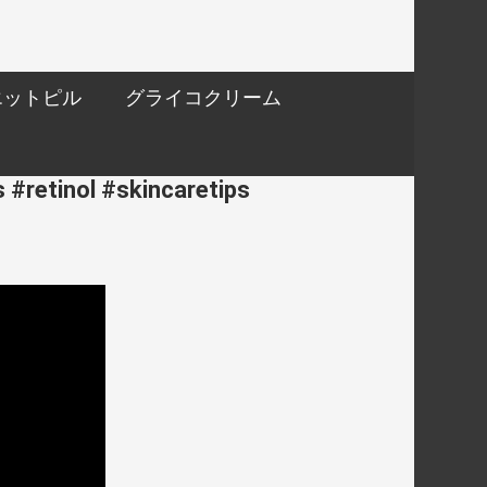
エットピル
グライコクリーム
 #retinol #skincaretips