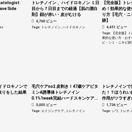
atologist:
トレチノイン 、ハイドロキノン １日
【完全版】トレ
ave Side
目から７日目までの経過【肌の漂白
め！効果的な使
剤】顔が赤い・皮がむける
り方【毛穴・ニ
跡】
4,760 ビュー
4,451 ビュー
es
Tags:
トレチノイン
,
ハイドロキノン
Tags:
【完全版】ト
果的な使い方・おす
ビ・シミ・ニキビ跡
イドロキノンで
毛穴ケアno2 皮剥き！47歳ケアビタ
トレチノインで
取りをした結果
ミンA誘導体トレチノイン
た！？ほうれい
0.1%1week完結ハードスキンケア...
作用がツラすぎ
5,005 ビュー
1,736 ビュー
Tags:
エイジングケア
,
トレチノイン
Tags:
シワ
,
トレチ