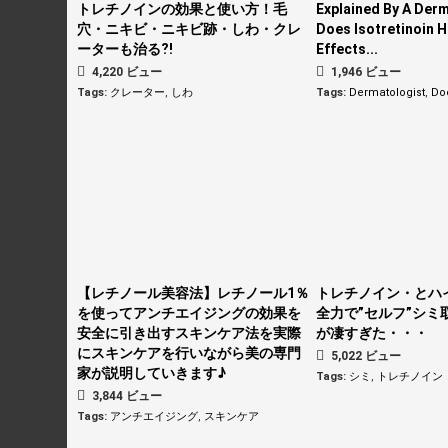
トレチノインの効果と使い方！毛
Explained By A Derm
穴・ニキビ・ニキビ跡・しわ・クレ
Does Isotretinoin H
ーターも治る⁈
Effects...
4,220 ビュー
1,946 ビュー
Tags:
クレーター
,
しわ
Tags:
Dermatologist
,
Do
【レチノール美容法】レチノール1％
トレチノイン・とハ
を使ってアンチエイジングの効果を
全力で”セルフ”シミ
安全に引き出すスキンケア法を実際
が凄すぎた・・・
にスキンケアを行いながら美の専門
5,022 ビュー
家が説明していきます♪
Tags:
シミ
,
トレチノイン
3,844 ビュー
Tags:
アンチエイジング
,
スキンケア