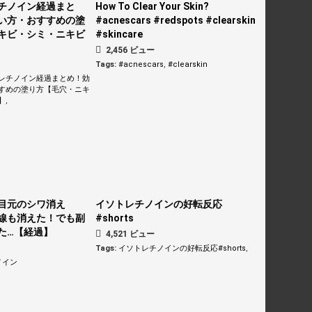
チノイン経過まと
How To Clear Your Skin?
い方・おすすめの塗
#acnescars #redspots #clearskin
キビ・シミ・ニキビ
#skincare
2,456 ビュー
Tags:
#acnescars
,
#clearskin
レチノイン経過まとめ！効
すめの塗り方【毛穴・ニキ
】
,
目元のシワ消え
イソトレチノインの好転反応
線も消えた！でも副
#shorts
た…【経過】
4,521 ビュー
Tags:
イソトレチノインの好転反応#shorts
,
ノイン